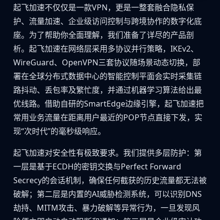
起飞加速不仅仅是一款VPN，更是一整套融合隐私保
护、流量加速、企业级访问控制与跨境协作的数字化底
座。为了帮助你全面理解，我们准备了详尽的产品剖
析。起飞加速在网络层采用多协议并行策略，IKEv2、
WireGuard、OpenVPN三套协议随场景动态切换，部
署在全球分布式数据中心的智能控制平面会实时采集链
路抖动、丢包率及繁忙度，并通过机器学习算法给出最
优线路。借助自研的SmartEdge边缘引擎，起飞加速把
常用业务流量在距离用户最近的POP节点直接下发，实
现“次时代”的毫秒级响应。
起飞加速对安全性有极致要求。我们提供多层防护：第
一层是基于ECDH的密钥交换与Perfect Forward
Secrecy的会话机制，确保任何截获的历史流量都无法被
破解；第二层是内置的AI威胁检测系统，可以识别DNS
劫持、MITM攻击、暴力破解等异常行为，一旦发现风